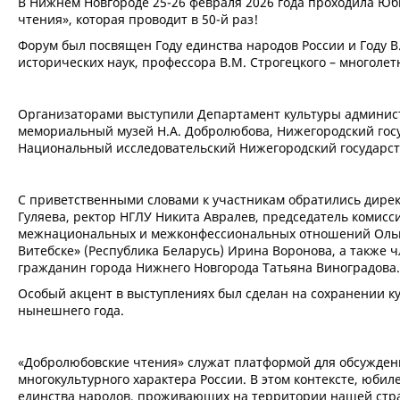
В Нижнем Новгороде 25-26 февраля 2026 года проходила Ю
чтения», которая проводит в 50-й раз!
Форум был посвящен Году единства народов России и Году В
исторических наук, профессора В.М. Строгецкого – многоле
Организаторами выступили Департамент культуры админист
мемориальный музей Н.А. Добролюбова, Нижегородский гос
Национальный исследовательский Нижегородский государст
С приветственными словами к участникам обратились дире
Гуляева, ректор НГЛУ Никита Авралев, председатель коми
межнациональных и межконфессиональных отношений Ольга
Витебске» (Республика Беларусь) Ирина Воронова, а такж
гражданин города Нижнего Новгорода Татьяна Виноградова.
Особый акцент в выступлениях был сделан на сохранении ку
нынешнего года.
«Добролюбовские чтения» служат платформой для обсужден
многокультурного характера России. В этом контексте, юби
единства народов, проживающих на территории нашей стран