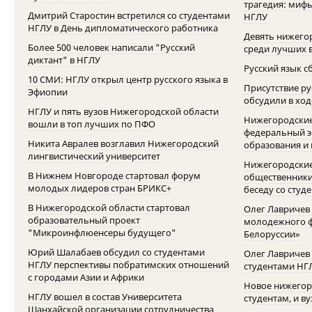
трагедия: мифы
Дмитрий Старостин встретился со студентами
НГЛУ
НГЛУ в День дипломатического работника
Девять нижегор
Более 500 человек написали "Русский
среди лучших 
диктант" в НГЛУ
Русский язык 
10 СМИ: НГЛУ открыл центр русского языка в
Присутствие ру
Эфиопии
обсудили в ход
НГЛУ и пять вузов Нижегородской области
Нижегородские
вошли в топ лучших по ПФО
федеральный э
Никита Авралев возглавил Нижегородский
образования и
лингвистический университет
Нижегородские
В Нижнем Новгороде стартовал форум
общественники
молодых лидеров стран БРИКС+
беседу со студ
В Нижегородской области стартовал
Олег Лавричев 
образовательный проект
молодежного ф
"Микроинфлюенсеры будущего"
Белоруссии»
Юрий Шалабаев обсудил со студентами
Олег Лавричев
НГЛУ перспективы побратимских отношений
студентами НГ
с городами Азии и Африки
Новое нижегор
НГЛУ вошел в состав Университета
студентам, и в
Шанхайской организации сотрудничества