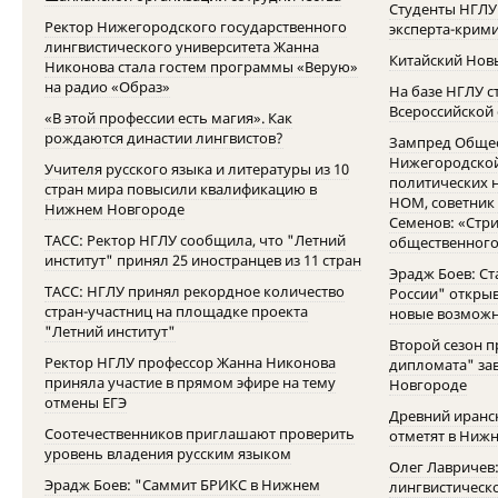
Студенты НГЛУ
Ректор Нижегородского государственного
эксперта-крим
лингвистического университета Жанна
Китайский Нов
Никонова стала гостем программы «Верую»
на радио «Образ»
На базе НГЛУ с
Всероссийской
«В этой профессии есть магия». Как
рождаются династии лингвистов?
Зампред Общес
Нижегородской
Учителя русского языка и литературы из 10
политических н
стран мира повысили квалификацию в
НОМ, советник
Нижнем Новгороде
Семенов: «Стр
ТАСС: Ректор НГЛУ сообщила, что "Летний
общественного
институт" принял 25 иностранцев из 11 стран
Эрадж Боев: С
ТАСС: НГЛУ принял рекордное количество
России" откры
стран-участниц на площадке проекта
новые возможн
"Летний институт"
Второй сезон 
Ректор НГЛУ профессор Жанна Никонова
дипломата" за
приняла участие в прямом эфире на тему
Новгороде
отмены ЕГЭ
Древний иранс
Соотечественников приглашают проверить
отметят в Ниж
уровень владения русским языком
Олег Лавричев
Эрадж Боев: "Саммит БРИКС в Нижнем
лингвистическ