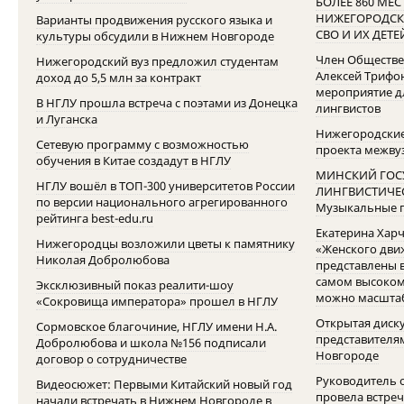
БОЛЕЕ 860 МЕ
НИЖЕГОРОДСК
Варианты продвижения русского языка и
СВО И ИХ ДЕТЕ
культуры обсудили в Нижнем Новгороде
Член Обществе
Нижегородский вуз предложил студентам
Алексей Трифо
доход до 5,5 млн за контракт
мероприятие д
В НГЛУ прошла встреча с поэтами из Донецка
лингвистов
и Луганска
Нижегородские
Сетевую программу с возможностью
проекта межву
обучения в Китае создадут в НГЛУ
МИНСКИЙ ГОС
НГЛУ вошёл в ТОП-300 университетов России
ЛИНГВИСТИЧЕС
по версии национального агрегированного
Музыкальные г
рейтинга best-edu.ru
Екатерина Харч
Нижегородцы возложили цветы к памятнику
«Женского дви
Николая Добролюбова
представлены 
самом высоком 
Эксклюзивный показ реалити-шоу
можно масшта
«Сокровища императора» прошел в НГЛУ
Открытая диску
Сормовское благочиние, НГЛУ имени Н.А.
представителя
Добролюбова и школа №156 подписали
Новгороде
договор о сотрудничестве
Руководитель 
Видеосюжет: Первыми Китайский новый год
провела встре
начали встречать в Нижнем Новгороде в