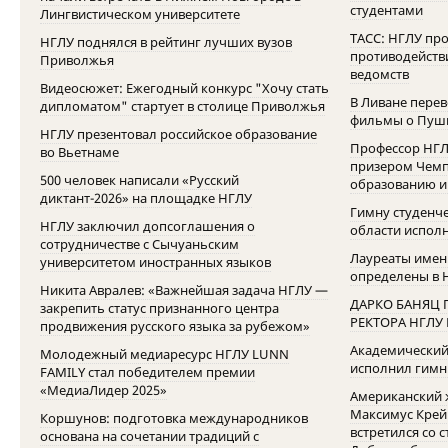
студентами
Лингвистическом университете
ТАСС: НГЛУ пр
НГЛУ поднялся в рейтинг лучших вузов
противодейств
Приволжья
ведомств
Видеосюжет: Ежегодный конкурс "Хочу стать
В Ливане перев
дипломатом" стартует в столице Приволжья
фильмы о Пуш
НГЛУ презентовал российское образование
Профессор НГЛ
во Вьетнаме
призером Чемп
500 человек написали «Русский
образованию и 
диктант-2026» на площадке НГЛУ
Гимну студенч
НГЛУ заключил допсоглашения о
области исполн
сотрудничестве с Сычуаньским
Лауреаты имен
университетом иностранных языков
определены в 
Никита Авралев: «Важнейшая задача НГЛУ —
ДАРКО БАНЯЦ 
закрепить статус признанного центра
РЕКТОРА НГЛУ
продвижения русского языка за рубежом»
Академический
Молодежный медиаресурс НГЛУ LUNN
исполнил гимн
FAMILY стал победителем премии
«МедиаЛидер 2025»
Американский 
Максимус Крейн
Коршунов: подготовка международников
встретился со 
основана на сочетании традиций с