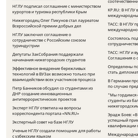
соотечественни
НГЛУ подписал соглашение с министерством
KP.RU: В НГЛУ 
курортов и туризма республики Крым
международный
Нижегородец Олег Пикунов стал лауреатом
ТАСС: В НГЛУ 
Всероссийской премии добрых дел
международног
НГЛУ заключил соглашение о
Состоялось по
сотрудничестве с Российским союзом
сотрудничестве
туриндустрии
ТАСС: НГЛУ и в
Депутаты ЗакСобрания поддержали
Соглашения о 
начинания нижегородских студентов
Определены по
Эффективное внедрение бережливых
стать диплома
технологий в ВУЗах возможно только при
взаимодействии всех участников процесса
В Германии пр
по случаю пред
Петр Банников обсудил со студентами из
ДНР создание инновационных
"Мы гордимся с
антитеррористических проектов
студенты из ба
нижегородским
Эксперт НГЛУ ответила на вопросы
корреспондента портала «NN.RU»
Эрадж Боев: «В
успешный при
Экспертный совет на базе НГЛУ
квалификации 
Ученые НГЛУ создали помощник для работы
Международная
с узбекским языком