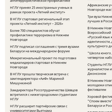
антитеррористической профилактике
Африканские у
НГЛУ принял 25 иностранных ученых в
Новгороде маст
рамках проекта «Летний институт»
Три вуза Нижне
В НГЛУ стартовал региональный этап
лучших в Росси
проекта «Летний институт – 2026»
В Нижнем Новг
Более 700 специалистов обучат
Всероссийский
профилактике терроризма в Нижнем
«Русский язык 
Новгороде
идентичности, 
культурного д
НГЛУ подписал соглашения с тремя вузами
Беларуси на международном форуме
"Школа юного 
четвертом наб
Межрегиональный проект по подготовке
медиалидеров стартовал в Нижнем
Студенты НГЛУ
Новгороде
журналистом и
Джонсоном
В НГЛУ прошла творческая встреча с
замгендиректора «АиФ» Мариной
В Нижнем Новг
Мишункиной
молодежи отме
фестивалем
Замдиректора Россотрудничества Шевцов
встретился с нижегородскими студентами
Хоровой фести
НГЛУ
"Споем вместе"
Беларуси и Рос
НГЛУ расширит партнёрские связи с
университетами Вьетнама