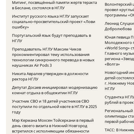
Митинг, посвящённый памяти жертв теракта
Волонтерский 
в Беслане, состоялся в НГЛУ
провел круглый
программы «О
Институт русского языка НГЛУ запускает
социально-просветительский проект «Лови
Леонид Слуцкий
ошибку»
Добролюбова
Португальский язык будут преподавать в
Юная певица П
НГЛУ
Молодежного п
«World Song» 
Преподаватель НГЛУ Максим Чиков
Главного музы
прокомментировал тему использования
региона «Звезд
технологии синхронного перевода в новых
«Волга»
наушниках Air Pods 3
Новогодний ин
Никита Авралев утвержден в должности
детей состоялс
ректора НГЛУ
г. Нижнему Нов
Депутат Досаев инициировал модернизацию
НГЛУ
комнат отдыха в общежитии НГЛУ
Студентка НГЛ
Участник СВО и 18 детей участников СВО
рублей в проек
поступили по отдельной квоте в НГЛУ в 2025
Региональный 
году
олимпиады стар
Мэр Кермана Мохсен Тойсеркани в первый
первой рабочей
день своего визита в Нижний Новгород
ТАСС: В Нижне
встретился с исполняющим обязанности