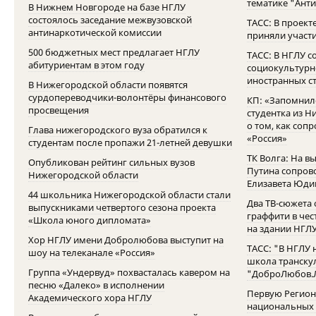
тематике "Ант
В Нижнем Новгороде на базе НГЛУ
состоялось заседание межвузовской
ТАСС: В проект
антинаркотической комиссии
приняли участи
500 бюджетных мест предлагает НГЛУ
ТАСС: В НГЛУ с
абитуриентам в этом году
социокультурн
иностранных с
В Нижегородской области появятся
сурдопереводчики-волонтёры финансового
КП: «Запомнило
просвещения
студентка из Н
о том, как соп
Глава нижегородского вуза обратился к
«Россия»
студентам после пропажи 21-летней девушки
ТК Волга: На в
Опубликован рейтинг сильных вузов
Путина сопров
Нижегородской области
Елизавета Юди
44 школьника Нижегородской области стали
Два ТВ-сюжета 
выпускниками четвертого сезона проекта
граффити в чес
«Школа юного дипломата»
на здании НГЛ
Хор НГЛУ имени Добролюбова выступит на
ТАСС: "В НГЛУ 
шоу на телеканале «Россия»
школа транску
Группа «Ундервуд» похвасталась кавером на
"ДоброЛюбов.
песню «Далеко» в исполнении
Первую Регио
Академического хора НГЛУ
национальных 