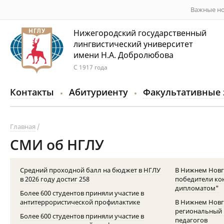
Важные но
Нижегородский государственный
лингвистический университет
имени Н.А. Добролюбова
С 1917 года
Контакты
Абитуриенту
Факультативные 
Главная
СМИ об НГЛУ
Средний проходной балл на бюджет в НГЛУ
В Нижнем Нов
в 2026 году достиг 258
победители кон
дипломатом"
Более 600 студентов приняли участие в
антитеррористической профилактике
В Нижнем Новг
региональный 
Более 600 студентов приняли участие в
педагогов