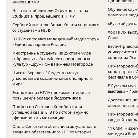
Добролюбова
инновациями
Обучение служ
Названы победители Окружного этапа
помогают людя
StudRussia, прошедшего в НГЛУ
«Русский дикта
Сербский писатель Зоран Костич встретился
со студентами НГЛУ
Хор НГЛУ выст
Сочи
В НГЛУ состоялся молодежный медиафорум
«Единство народов России»
Вести-Приволж
университета п
Иностранные студенты из 25 стран мира
концертах "Би
собрались на Ассамблее национальных
культур «ДружНО» в Нижнем Новгороде
Нижегородский
хоров страны. 
Никита Авралев: "Студенты могут
фестивале в Со
участвовать в создании многополярного
мира"
В Русском муз
выставка «Иран
Экономист из НГЛУ прокомментировал
повышение окладов бюджетников
Достижения ни
обеспечивают с
Профессор Светлана Колобова: для
успешной сдачи ЕГЭ по истории нужно
Нижегородские
сформировать мотивацию
средней зарпла
Ольга Сенюткина объяснила актуальность
11 СМИ: Нижег
введения обязательного ЕГЭ по истории
методики борь