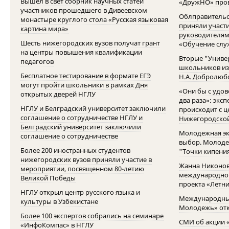
Вышел в свет сборник научных статей
«ДружНО» про
участников прошедшего в Дивеевском
Облправительст
монастыре круглого стола «Русская языковая
приняли участи
картина мира»
руководителям
Шесть нижегородских вузов получат грант
«Обучение сл
на центры повышения квалификации
Вторые "Униве
педагогов
школьников из 
Бесплатное тестирование в формате ЕГЭ
Н.А. Добролюб
могут пройти школьники в рамках Дня
«Они бы с удов
открытых дверей НГЛУ
два раза»: эксп
НГЛУ и Белградский университет заключили
происходит с ц
соглашение о сотрудничестве НГЛУ и
Нижегородской
Белградский университет заключили
Молодежная эк
соглашение о сотрудничестве
выбор. Молоде
Более 200 иностранных студентов
"Точки кипени
нижегородских вузов приняли участие в
Жанна Никонов
мероприятии, посвященном 80-летию
международног
Великой Победы
проекта «Летни
НГЛУ открыл центр русского языка и
Международный
культуры в Узбекистане
Молодежь» отк
Более 100 экспертов собрались на семинаре
СМИ об акции «
«ИнфоКомпас» в НГЛУ