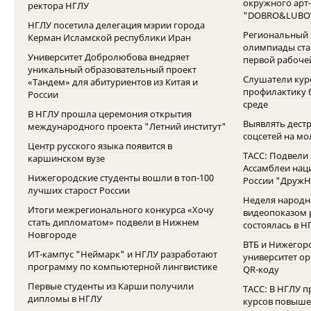
окружного арт
ректора НГЛУ
"DOBRO&LUBO
НГЛУ посетила делегация мэрии города
Региональный 
Керман Исламской республики Иран
олимпиады стар
Университет Добролюбова внедряет
первой рабочей
уникальный образовательный проект
Слушатели кур
«Тандем» для абитуриентов из Китая и
профилактику 
России
среде
В НГЛУ прошла церемония открытия
Выявлять дестр
международного проекта "Летний институт"
соцсетей на м
Центр русского языка появится в
ТАСС: Подвели
каршинском вузе
Ассамблеи нац
Нижегородские студенты вошли в топ-100
России "Друж
лучших старост России
Неделя народн
Итоги межрегионального конкурса «Хочу
видеопоказом
стать дипломатом» подвели в Нижнем
состоялась в Н
Новгороде
ВТБ и Нижегор
ИТ-кампус "Неймарк" и НГЛУ разработают
университет ор
программу по компьютерной лингвистике
QR-коду
Первые студенты из Карши получили
ТАСС: В НГЛУ 
дипломы в НГЛУ
курсов повыше