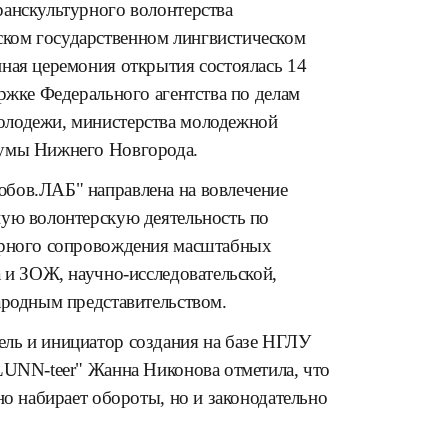
ранскультурного волонтерства
ком государственном лингвистическом
ная церемония открытия состоялась 14
ржке Федерального агентства по делам
олодежи, министерства молодежной
Думы Нижнего Новгорода.
бов.ЛАБ" направлена на вовлечение
ную волонтерскую деятельность по
урного сопровождения масштабных
а и ЗОЖ, научно-исследовательской,
ародным представительством.
ль и инициатор создания на базе НГЛУ
LUNN-teer" Жанна Никонова отметила, что
но набирает обороты, но и законодательно