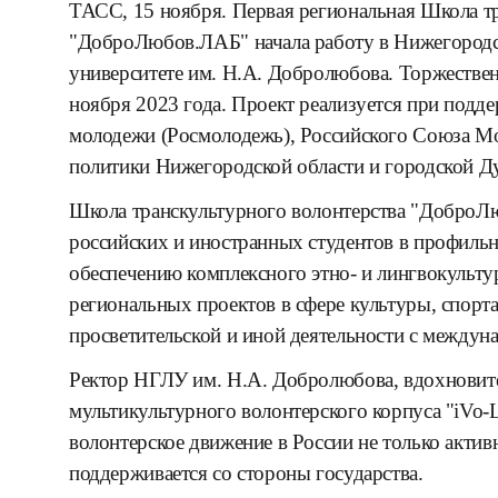
ТАСС, 15 ноября. Первая региональная Школа т
"ДоброЛюбов.ЛАБ" начала работу в Нижегородс
университете им. Н.А. Добролюбова. Торжествен
ноября 2023 года. Проект реализуется при подде
молодежи (Росмолодежь), Российского Союза М
политики Нижегородской области и городской 
Школа транскультурного волонтерства "ДоброЛю
российских и иностранных студентов в профиль
обеспечению комплексного этно- и лингвокульт
региональных проектов в сфере культуры, спорт
просветительской и иной деятельности с междун
Ректор НГЛУ им. Н.А. Добролюбова, вдохновите
мультикультурного волонтерского корпуса "iVo-
волонтерское движение в России не только актив
поддерживается со стороны государства.