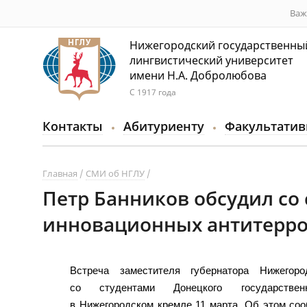
Важ
Нижегородский государственны
лингвистический университет
имени Н.А. Добролюбова
С 1917 года
Контакты
Абитуриенту
Факультатив
Главная
СМИ об НГЛУ
Петр Банников обсудил со
инновационных антитерро
Встреча заместителя губернатора Нижегор
со студентами Донецкого государствен
в Нижегородском кремле 11 марта. Об этом со