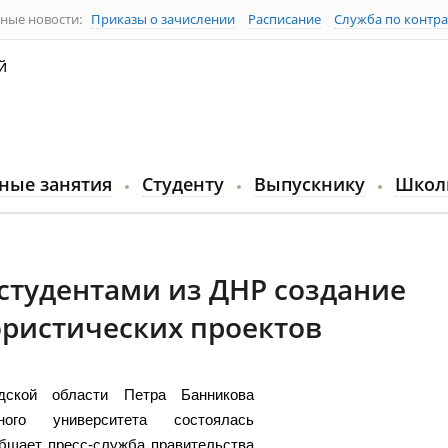
ные новости:
Приказы о зачислении
Расписание
Служба по контра
й
ные занятия
Студенту
Выпускнику
Школ
 студентами из ДНР создание
ристических проектов
одской области Петра Банникова
ного университета состоялась
общает пресс-служба правительства