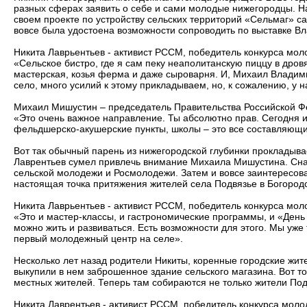
разных сферах заявить о себе и сами молодые нижегородцы. Н
своем проекте по устройству сельских территорий «Сельмаг» 
вовсе была удостоена возможности сопроводить по выставке 
Никита Лаврьентьев - активист РССМ, победитель конкурса мо
«Сельское бистро, где я сам пеку неаполитанскую пиццу в дровя
мастерская, козья ферма и даже сыроварня. И, Михаил Владим
село, много усилий к этому прикладываем, но, к сожалению, у н
Михаил Мишустин – председатель Правительства Российской Ф
«Это очень важное направление. Ты абсолютно прав. Сегодня и
фельдшерско-акушерские пункты, школы – это все составляющи
Вот так обычный парень из нижегородской глубинки прокладыва
Лаврентьев сумел привлечь внимание Михаила Мишустина. Снач
сельской молодежи и Росмолодежи. Затем и вовсе заинтересов
настоящая точка притяжения жителей села Подвязье в Богородс
Никита Лаврьентьев - активист РССМ, победитель конкурса мо
«Это и мастер-классы, и гастрономические программы, и «Ден
можно жить и развиваться. Есть возможности для этого. Мы уже
первый молодежный центр на селе».
Несколько лет назад родители Никиты, коренные городские жит
выкупили в нем заброшенное здание сельского магазина. Вот то
местных жителей. Теперь там собираются не только жители Подв
Никита Лаврентьев - активист РССМ, победитель конкурса мол