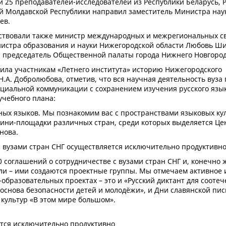
и 25 преподавателей-исследователей из Республики Беларусь, 
ой Молдавской Республики направил заместитель Министра нау
ев.
тствовали также министр международных и межрегиональных с
инистра образования и науки Нижегородской области Любовь Ш
, председатель Общественной палаты города Нижнего Новгород
ила участникам «Летнего института» историю Нижегородского
Н.А. Добролюбова, отметив, что вся научная деятельность вуза
иальной коммуникации с сохранением изучения русского язык
чебного плана:
ных языков. Мы познакомим вас с пространствами языковых ку
мини-площадки различных стран, среди которых выделяется Це
нова.
с вузами стран СНГ осуществляется исключительно продуктивно
 соглашений о сотрудничестве с вузами стран СНГ и, конечно же
ли – ими создаются проектные группы. Мы отмечаем активное 
бразовательных проектах – это и «Русский диктант для соотеч
снова безопасности детей и молодёжи», и Дни славянской пи
культур «В этом мире большом».
ется исключительно продуктивно