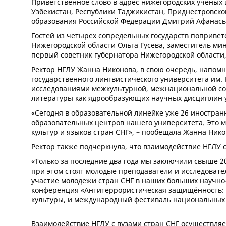
Приветственное слово в адрес нижегородских ученых 
Узбекистан, Республики Таджикистан, Приднестровск
образования Российской Федерации Дмитрий Афанась
Гостей из четырех сопредельных государств поприве
Нижегородской области Ольга Гусева, заместитель м
первый советник губернатора Нижегородской области
Ректор НГЛУ Жанна Никонова, в свою очередь, напомн
государственного лингвистического университета им. 
исследованиями межкультурной, межнациональной соц
литературы как ядрообразующих научных дисциплин у
«Сегодня в образовательной линейке уже 26 иностран
образовательных центров нашего университета. Это 
культур и языков стран СНГ», – пообещала Жанна Нико
Ректор также подчеркнула, что взаимодействие НГЛУ 
«Только за последние два года мы заключили свыше 20
при этом стоят молодые преподаватели и исследовате
участие молодежи стран СНГ в наших больших научно-о
конференция «Антитеррористическая защищённость: о
культуры, и международный фестиваль национальных 
Взаимодействие НГЛУ с вузами стран СНГ осуществля