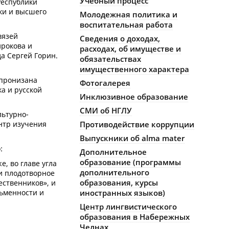
Учебный процесс
Республики
ки и высшего
Молодежная политика и
воспитательная работа
вязей
Сведения о доходах,
ирокова и
расходах, об имуществе и
а Сергей Горин.
обязательствах
имущественного характера
 пронизана
Фотогалерея
а и русской
Инклюзивное образование
СМИ об НГЛУ
льтурно-
нтр изучения
Противодействие коррупции
Выпускники об alma mater
:
Дополнительное
образование (программы
, во главе угла
дополнительного
и плодотворное
образования, курсы
ественников», и
сьменности и
иностранных языков)
Центр лингвистического
образования в Набережных
Челнах