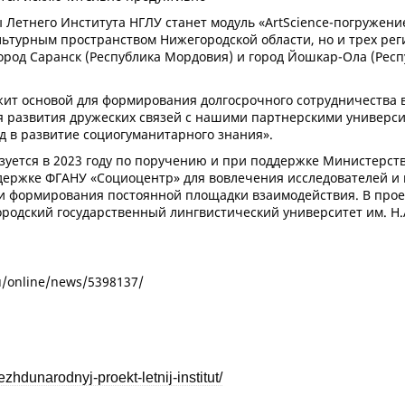
Летнего Института НГЛУ станет модуль «ArtScience-погружение
ультурным пространством Нижегородской области, но и трех ре
 город Саранск (Республика Мордовия) и город Йошкар-Ола (Ре
жит основой для формирования долгосрочного сотрудничества 
ля развития дружеских связей с нашими партнерскими универс
д в развитие социогуманитарного знания».
уется в 2023 году по поручению и при поддержке Министерств
держке ФГАНУ «Социоцентр» для вовлечения исследователей и
 и формирования постоянной площадки взаимодействия. В прое
ородский государственный лингвистический университет им. Н
/online/news/5398137/
zhdunarodnyj-proekt-letnij-institut/