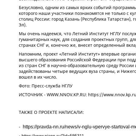
Безусловно, одним из самых ярких событий программы 
которого наши участники познакомятся не только с к
столиц России: город Казань (Республика Татарстан),
Эл).
Мы очень надеемся, что Летний Институт НГЛУ послу
гуманитарных наук, для создания проектных групп, д
странах СНГ и, конечно же, внесет определенный вкла
Напомним, проект «Летний Институт» впервые организ
высшего образования Российской Федерации при под
из стран СНГ в научно-образовательную среду России
задействованы четыре ведущих вуза страны, и Нижег
вошел в их число.
Фото: Пресс-служба НГЛУ
ИСТОЧНИК - WWW.NNOV.KP.RU: https://www.nnov.kp.ru
ТАКЖЕ О ПРОЕКТЕ НАПИСАЛИ:
-
https://pravda-nn.ru/news/v-nglu-vpervye-startoval-me
-
https://www.niann.ru/?id=595311