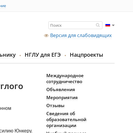
ние
Версия для слабовидящих
ьнику
НГЛУ для ЕГЭ
Нацпроекты
Международное
сотрудничество
углого
Объявления
Мероприятия
Отзывы
енном
Сведения об
образовательной
организации
асилию Юнкеру.