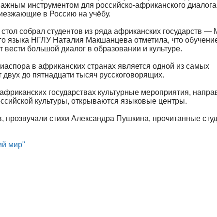
 важным инструментом для российско-африканского диалога,
иезжающие в Россию на учёбу.
 стол собрал студентов из ряда африканских государств — 
ого языка НГЛУ Наталия Макшанцева отметила, что обучение
 вести большой диалог в образовании и культуре.
диаспора в африканских странах является одной из самых
т двух до пятнадцати тысяч русскоговорящих.
 африканских государствах культурные мероприятия, напр
ссийской культуры, открываются языковые центры.
в, прозвучали стихи Александра Пушкина, прочитанные сту
й мир"