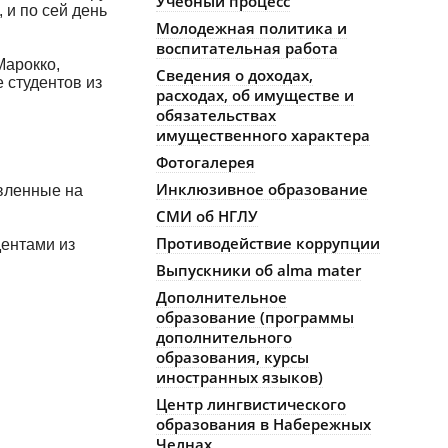
Учебный процесс
 и по сей день
Молодежная политика и
воспитательная работа
Марокко,
Сведения о доходах,
 студентов из
расходах, об имуществе и
обязательствах
имущественного характера
Фотогалерея
Инклюзивное образование
авленные на
СМИ об НГЛУ
Противодействие коррупции
дентами из
Выпускники об alma mater
Дополнительное
образование (программы
дополнительного
образования, курсы
иностранных языков)
Центр лингвистического
образования в Набережных
Челнах