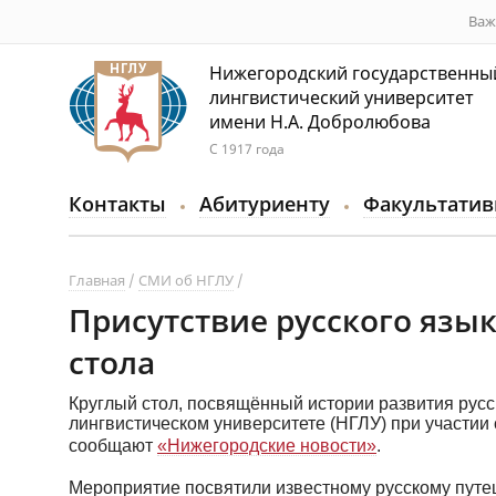
Важ
Нижегородский государственны
лингвистический университет
имени Н.А. Добролюбова
С 1917 года
Контакты
Абитуриенту
Факультатив
Главная
СМИ об НГЛУ
Присутствие русского язык
стола
Круглый стол, посвящённый истории развития рус
лингвистическом университете (НГЛУ) при участии 
сообщают
«Нижегородские новости»
.
Мероприятие посвятили известному русскому путе