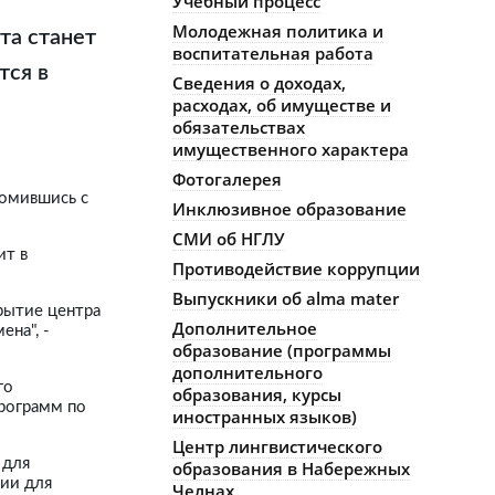
Учебный процесс
Молодежная политика и
та станет
воспитательная работа
тся в
Сведения о доходах,
расходах, об имуществе и
обязательствах
имущественного характера
Фотогалерея
комившись с
Инклюзивное образование
СМИ об НГЛУ
ит в
Противодействие коррупции
Выпускники об alma mater
крытие центра
Дополнительное
на", -
образование (программы
дополнительного
го
образования, курсы
программ по
иностранных языков)
Центр лингвистического
 для
образования в Набережных
ции для
Челнах