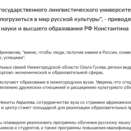
государственного лингвистического университе
грузиться в мир русской культуры", - приводя
 науки и высшего образования РФ Константина
римакова, "важно, чтобы люди, получив знания в России, озна
, успешнее".
ных связей Нижегородской области Ольга Гусева, регион вид
оргово-экономической и образовательной сферах.
получают образование в нижегородских вузах. Уверена, что от
реплению дружеских отношений и расширению культурного обме
икиты Авралева, сотрудничество вуза со странами африканско
, и центр станет площадкой для реализации образовательных 
ы планируем реализовать программы обучения русскому языку
льников и студентов, а также программы повышения квалифика