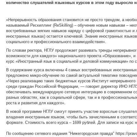
количество слушателей языковых курсов в этом году выросло н
«Непрерывность образования становится не просто трендом, а необ
называемый Рескиллинг (ReSkilling) – обучение новым навыкам – не
востребованных мягких навыков наряду с цифровой грамотностью и 
иностранных языках) остается ключевой. Знание иностранных языко
социального и профессионального взаимодействия».
По словам ректора, НГЛУ продолжает развивать тренды непрерывног
возможности для каждого» национального проекта «Образование», и 
курс «Иностранный язык в социальной и деловой коммуникации» по с
В содержание курса включены 4 самых востребованных иностранных я
предложено микро-обучение по самой актуальной тематике повседне
«Через реализацию таких бюджетных курсов Институт непрерывного 
среди граждан Российской Федерации, — говорит директор ИНО НГЛ
обеспечивать международную сетевую интеграцию в современном со
разных областях, как в социальной сфере, так и в профессиональных
роста и развития для каждого».
В новой программе НГЛУ смогут принять участие взрослые слушатели
владения иностранным языком, чтобы быть зачисленными в соответст
формате. Стоимость всего курса – 1699 рублей. Для записи на курс 
По сообщению сетевого издания "Нижегородская правда" https://pravda-nn.