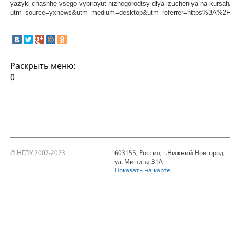
yazyki-chashhe-vsego-vybirayut-nizhegorodtsy-dlya-izucheniya-na-kursah
utm_source=yxnews&utm_medium=desktop&utm_referrer=https%3A%
Раскрыть меню:
0
© НГЛУ 2007-2023
603155, Россия, г.Нижний Новгород,
ул. Минина 31А
Показать на карте