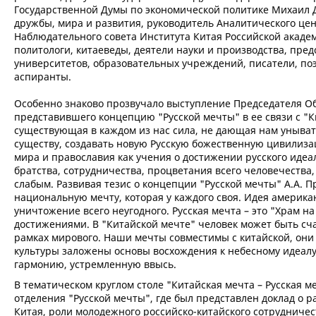
Государственной Думы по экономической политике Михаил Д
дружбы, мира и развития, руководитель Аналитического цен
Наблюдательного совета Института Китая Российской акаде
политологи, китаеведы, деятели науки и производства, пре
университетов, образовательных учреждений, писатели, поэ
аспиранты.
Особенно знаково прозвучало выступление Председателя Об
представившего концепцию "Русской мечты" в ее связи с "Ки
существующая в каждом из нас сила, не дающая нам унывать
существу, создавать новую Русскую божественную цивилизац
мира и православия как учения о достижении русского идеа
братства, сотрудничества, процветания всего человечества,
слабым. Развивая тезис о концепции "Русской мечты" А.А. 
национальную мечту, которая у каждого своя. Идея американ
уничтожение всего неугодного. Русская мечта – это "Храм н
достижениями. В "Китайской мечте" человек может быть сча
рамках мирового. Наши мечты совместимы с китайской, они б
культуры заложены основы восхождения к небесному идеалу
гармонию, устремленную ввысь.
В тематическом круглом столе "Китайская мечта – Русская 
отделения "Русской мечты", где был представлен доклад о 
Китая, роли молодежного российско-китайского сотрудниче