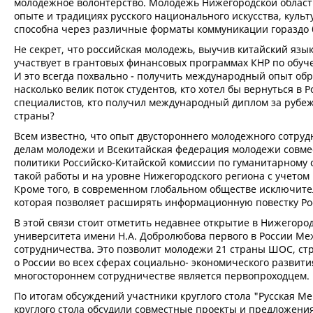
молодежное волонтерство. Молодежь Нижегородской област
опыте и традициях русского национального искусства, кул
способна через различные форматы коммуникации гораздо 
Не секрет, что российская молодежь, выучив китайский яз
участвует в грантовых финансовых программах КНР по обуче
И это всегда похвально - получить международный опыт обра
насколько велик поток студентов, кто хотел бы вернуться в
специалистов, кто получил международный диплом за рубеж
страны?
Всем известно, что опыт двустороннего молодежного сотру
делам молодежи и Всекитайская федерация молодежи совмес
политики Российско-Китайской комиссии по гуманитарному 
такой работы и на уровне Нижегородского региона с учетом
Кроме того, в современном глобальном обществе исключит
которая позволяет расширять информационную повестку Ро
В этой связи стоит отметить недавнее открытие в Нижегоро
университета имени Н.А. Добролюбова первого в России М
сотрудничества. Это позволит молодежи 21 страны ШОС, ст
о России во всех сферах социально- экономического развити
многостороннем сотрудничестве является первопроходцем.
По итогам обсуждений участники круглого стола "Русская 
круглого стола обсудили совместные проекты и предложени