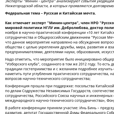
Эксперты "Минин - центра" анализируют события уходящей
Нижегородской области, в которых проявляются долговрем
Федеральная тема – Русская и Китайская мечта.
Как отмечает эксперт "Минин-центра", член НРО "Рус
мировой политики НГЛУ им. Добролюбова, доктор полит
ноября в научно-практической конференции «10 лет Китайс
сотрудничества и Общероссийским движением "Русская Меч
что данное мероприятие направлено на обсуждение вопросо
общества с целью укрепления дружбы, мира, развития и в
предпринимателями, деятелями науки, образования, искусств
Надо отметить, что мероприятие было инициировано обще
"Изборского клуба", созданного в том же 2012 году. То есть
традиции гостеприимства и с желанием подробнее изучить 
наметить пути углубления практического сотрудничества, 
вопросов научно-технического сотрудничества;
Конференция прошла при поддержке: посольства Китайской
по делам Содружества Независимых Государств, соотечест
сотрудничества, Российского Союза научных и инженерных
международного научно-технического сотрудничества», Фон
В работе конференции приняли участие: Инь Бинь – председ
развития, депутат Государственной Думы Федерального Соб