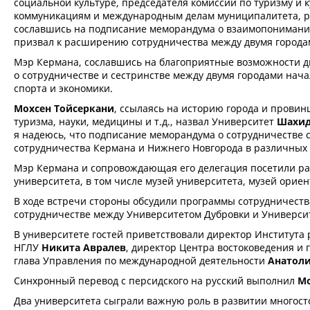
социальной культуре, председателя комиссии по туризму и 
коммуникациям и международным делам муниципалитета, ре
сославшись на подписание меморандума о взаимопонимани
призвал к расширению сотрудничества между двумя городам
Мэр Кермана, сославшись на благоприятные возможности д
о сотрудничестве и сестринстве между двумя городами нача
спорта и экономики.
Мохсен Тойсеркани
, ссылаясь на историю города и прови
туризма, науки, медицины и т.д., назвал Университет
Шахид
я надеюсь, что подписание меморандума о сотрудничестве 
сотрудничества Кермана и Нижнего Новгорода в различных о
Мэр Кермана и сопровождающая его делегация посетили ра
университета, в том числе музей университета, музей орие
В ходе встречи стороны обсудили программы сотрудничеств
сотрудничестве между Университетом Дубровки и Универс
В университете гостей приветствовали директор Института 
НГЛУ
Никита Авралев
, директор Центра востоковедения и
глава Управления по международной деятельности
Анатол
Синхронный перевод с персидского на русский выполнил
Мо
Два университета сыграли важную роль в развитии многост