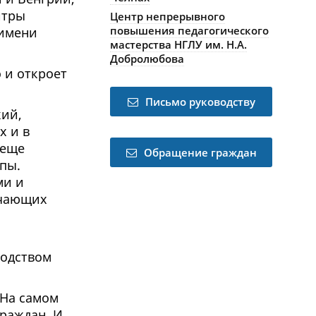
итры
Центр непрерывного
повышения педагогического
 имени
мастерства НГЛУ им. Н.А.
Добролюбова
 и откроет
Письмо руководству
кий,
х и в
 еще
Обращение граждан
пы.
ми и
учающих
водством
 На самом
граждан. И