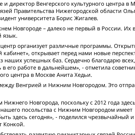
е и директор Венгерского культурного центра в 
язей Правительства Нижегородской области Ольга
идент университета Борис Жигалев.
нем Новгороде – далеко не первый в России. Их в
й язык.
 центр организует различные программы. Открыт
 кабинет», открывает перед нами новые перспек
з наших успешных баз. Сердечно благодарю всех
ть в его работе в дальнейшем», - отметила советни
ого центра в Москве Анита Хедьи.
между Венгрией и Нижним Новгородом. Это отпра
 Нижнего Новгорода, поскольку с 2012 года здес
о нашего посольства с Нижним Новгородом имеет
ыть здесь сегодня», - поделился чрезвычайный и
т Конкой.
собствовать развитию гуманитарных связей России