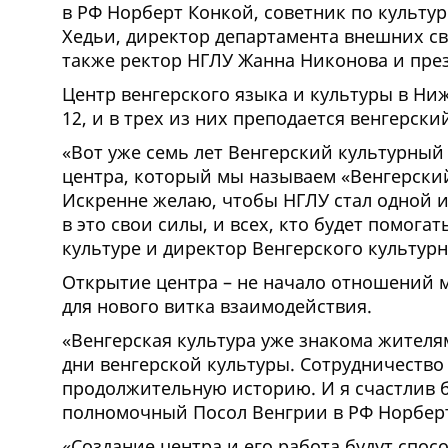
в РФ Норберт Конкой, советник по культур
Хедьи, директор департамента внешних св
также ректор НГЛУ Жанна Никонова и през
Центр венгерского языка и культуры в Ниж
12, и в трех из них преподается венгерски
«Вот уже семь лет Венгерский культурный
центра, который мы называем «Венгерский
Искренне желаю, чтобы НГЛУ стал одной и
в это свои силы, и всех, кто будет помога
культуре и директор Венгерского культурн
Открытие центра – не начало отношений 
для нового витка взаимодействия.
«Венгерская культура уже знакома жителям
дни венгерской культуры. Сотрудничеств
продолжительную историю. И я счастлив б
полномочный Посол Венгрии в РФ Норбер
«Создание центра и его работа будут спо