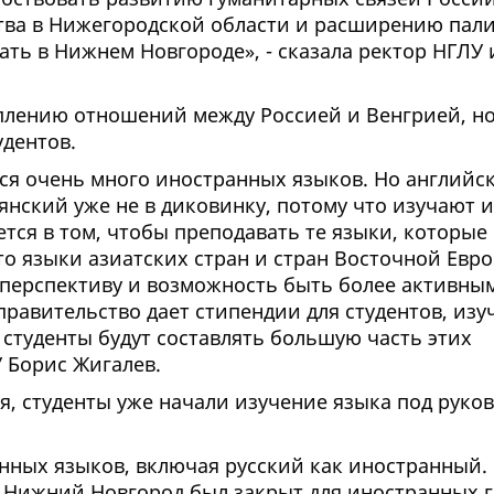
тва в Нижегородской области и расширению пал
ть в Нижнем Новгороде», - сказала ректор НГЛУ
плению отношений между Россией и Венгрией, но
дентов.
ся очень много иностранных языков. Но английс
нский уже не в диковинку, потому что изучают и
тся в том, чтобы преподавать те языки, которые
то языки азиатских стран и стран Восточной Евро
 перспективу и возможность быть более активны
правительство дает стипендии для студентов, из
 студенты будут составлять большую часть этих
У Борис Жигалев.
я, студенты уже начали изучение языка под руко
нных языков, включая русский как иностранный.
да Нижний Новгород был закрыт для иностранных 