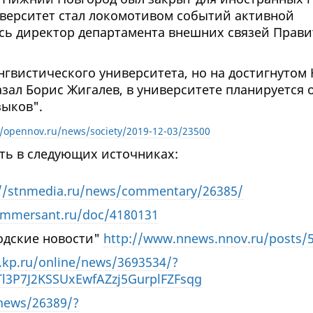
иверситет стал локомотивом событий активной
ась директор департамента внешних связей Прави
ингвистического университета, но на достигнутом
азал Борис Жигалев, в университете планируется 
зыков".
//opennov.ru/news/society/2019-12-03/23500
ть в следующих источниках:
://stnmedia.ru/news/commentary/26385/
ommersant.ru/doc/4180131
одские новости"
http://www.nnews.nnov.ru/posts/
.kp.ru/online/news/3693534/?
l3P7J2KSSUxEwfAZzj5GurplFZFsqg
/news/26389/?