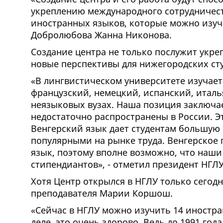
укреплению международного сотрудничес
иностранных языков, которые можно изуча
Добролюбова Жанна Никонова.
Создание центра не только послужит укре
новые перспективы для нижегородских сту
«В лингвистическом университете изучает
французский, немецкий, испанский, италья
неязыковых вузах. Наша позиция заключае
недостаточно распространены в России. Э
Венгерский язык дает студентам большую
популярными на рынке труда. Венгерское 
язык, поэтому вполне возможно, что наши
стипендиантов», - отметил президент НГЛ
Хотя Центр открылся в НГЛУ только сегодн
преподавателя Марии Коршош.
«Сейчас в НГЛУ можно изучить 14 иностра
деле, это очень здорово. Ведь до 1991 го