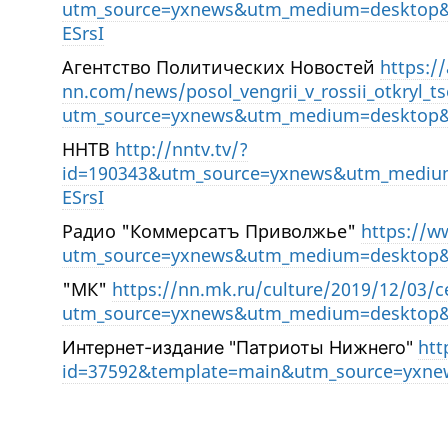
utm_source=yxnews&utm_medium=desktop&
ESrsI
Агентство Политических Новостей
https:/
nn.com/news/posol_vengrii_v_rossii_otkryl_
utm_source=yxnews&utm_medium=desktop&
ННТВ
http://nntv.tv/?
id=190343&utm_source=yxnews&utm_mediu
ESrsI
Радио "Коммерсатъ Приволжье"
https://
utm_source=yxnews&utm_medium=desktop&
"МК"
https://nn.mk.ru/culture/2019/12/03/c
utm_source=yxnews&utm_medium=desktop&
htt
Интернет-издание "Патриоты Нижнего"
id=37592&template=main&utm_source=yxn