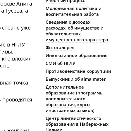
Учебный процесс
Москве Анита
Молодежная политика и
 Гусева, а
воспитательная работа
Сведения о доходах,
 стране уже
расходах, об имуществе и
обязательствах
имущественного характера
ие в НГЛУ
Фотогалерея
тивы.
Инклюзивное образование
, кто вложил
СМИ об НГЛУ
к по
Противодействие коррупции
Выпускники об alma mater
вная точка
Дополнительное
образование (программы
дополнительного
ь проводятся
образования, курсы
иностранных языков)
Центр лингвистического
образования в Набережных
 и Венгрии,
Челнах