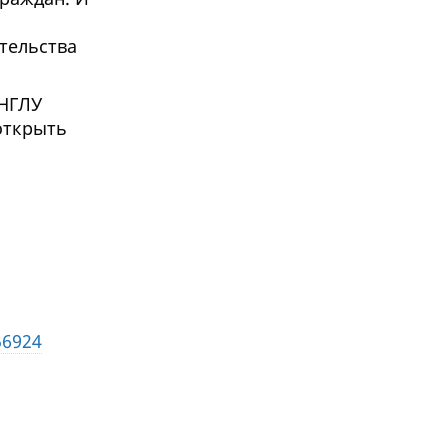
тельства
 НГЛУ
открыть
56924