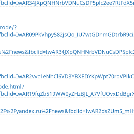
fbclid=IwAR34JXpQNHNrbVDNuCsDP5plc2ee7RtFdX5
orode/?
fbclid=IwAR09PkVhpy582jsQo_IU7wtGDnmGDtrbR9c
ru%2Fnews&fbclid=IwAR34JXpQNHNrbVDNuCsDP5plc
bclid=IwAR2vvc1eNhCl6VD3YBXEDYKpWpt70roVPikO
ode.html?
fbclid=IwAR19fqZb519WW0yZHzBJL_A7VfUOvxDdBgr
%2F%2Fyandex.ru%2Fnews&fbclid=IwAR2dsZUmS_mH