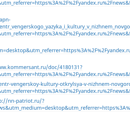
utm_referrer=https%3A%2F%2Fyandex.ru%2Fnews&
/apn-
tsentr_vengerskogo_yazyka_i_kultury_v_nizhnem_novg
utm_referrer=https%3A%2F%2Fyandex.ru%2Fnews&
m=desktop&utm_referrer=https%3A%2F%2Fyandex.
www.kommersant.ru/doc/4180131?
utm_referrer=https%3A%2F%2Fyandex.ru%2Fnews&f
entr-vengerskoy-kultury-otkrylsya-v-nizhnem-novgor
utm_referrer=https%3A%2F%2Fyandex.ru%2Fnews&
p://nn-patriot.ru/?
ews&utm_medium=desktop&utm_referrer=https%3A