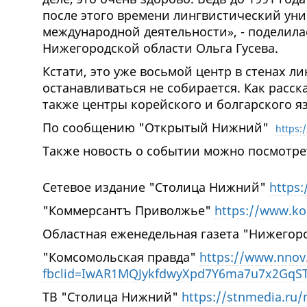
после этого времени лингвистический ун
международной деятельности», - поделил
Нижегородской области Ольга Гусева.
Кстати, это уже восьмой центр в стенах л
останавливаться не собирается. Как расск
также центры корейского и болгарского я
По сообщению "Открытый Нижний"
https:
Также новость о событии можно посмотре
Сетевое издание "Столица Нижний"
https
"Коммерсантъ Приволжье"
https://www.k
Областная еженедельная газета "Нижегор
"Комсомольская правда"
https://www.nnov
fbclid=IwAR1MQJykfdwyXpd7Y6ma7u7x2GqST
ТВ "Столица Нижний"
https://stnmedia.ru