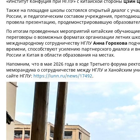
«Институт Конфуция при НГЛУ» с китайской стороны
Цзин Ц
Также на площадке школы состоялся открытый диалог с уча
России, и педагогическим составом учреждения, преподающ
провела презентацию, продемонстрировавшую образовател
По итогам проведенных мероприятий китайские обучающиес
переговоры о возможных форматах организации летних шко
международному сотрудничеству НГЛУ
Анна Горохова
подче
времени, способствуют усилению партнерского диалога и 
России и Китая в области образования на местах.
Напомним, что в мае 2026 года в ходе Третьего форума рект
меморандума о сотрудничестве между НГЛУ и Ханойским ун
сайте НГЛУ:
https://lunn.ru/news/17492
.