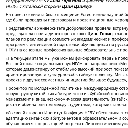
сотрудничеству НГЛУ
Анна Горохова
и директор Российско-
НГЛУ» с китайской стороны
Цзин Цзинхуа
.
На повестке визита было посещение Естественно-научной 
где были проведены переговоры и презентационные меропр
Представители Университета Добролюбова провели встречу
председателя совета директоров школы
Цинь Гопин
, главн
планов по реализации совместных академических и профо
программы интенсивной подготовки обучающихся по русско
НГЛУ на основные профессиональные образовательные про
«На текущем этапе мы уже можем фиксировать первые поло
Высшей школе социальных наук НГЛУ по направлению «Мен
которые демонстрируют стабильно высокий прирост показат
ориентированную и культурно-событийную повестку. Мы с к
проекта и других совместных инициатив большое будущее»
Проректор по молодежной политике и международному сотру
новую группу китайских абитуриентов из Хубэйской провин
менеджмент и внешнеэкономическая деятельность (китайски
роста и обмена опытом между студентами, которые становя
«Со своей стороны Институт Конфуция НГЛУ обеспечивает 
адаптацию китайских абитуриентов в образовательном и со
обучающиеся с первых дней встречи с Лингвистическим уни