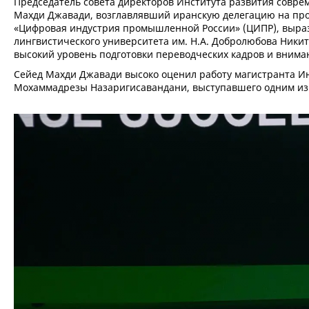
Председатель совета директоров Института развития совре
Махди Джавади, возглавлявший иранскую делегацию на про
«Цифровая индустрия промышленной России» (ЦИПР), выраз
лингвистического университета им. Н.А. Добролюбова Никит
высокий уровень подготовки переводческих кадров и вниман
Сейед Махди Джавади высоко оценил работу магистранта Ин
Мохаммадрезы Назаригисавандани, выступавшего одним из 