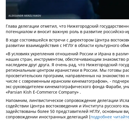
Глава делегации отметил, что Нижегородский государствен
потенциалом и вносит важную роль в развитие российско-и
В ходе состоявшейся встречи с директором Центра востоко
развитии взаимодействия с НГЛУ в области культурного обм
«В условиях укрепления отношений России и Ирана в разли
наших стран, инструментом, обеспечивающим знакомство 
наследием друг друга. Я очень рад, что Нижегородский го
региональным центром иранистики в России. Мы готовы ра
просветительских программ, направленных на знакомство 
числе с современным иранским кинематографом», - подчер
экс-руководителем кинематографического фонда Фараби, у
«Parsian Kish E-Commerce Company» .
Напомним, лингвистическое сопровождение делегации Исла
содействии Центра востоковедения и Института русского я
задействованы более 50 представителей НГЛУ, основным вид
сопровождении иностранных делегаций (
подробнее читайте