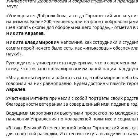
Университета Добролюбова и собрало студентов и преподав
НГЛУ.
«Университет Добролюбова, а тогда Горьковский институт и
нацизмом. Более 200 человек ушли на фронт добровольцами. 
шел копать окопы для обороны нашего города», - отметил 
Никита Авралев
.
Никита Владимирович
напомнил, как сотрудники и студент
самим порой нечего было есть, как «инъязовцы» обеспечи
науку!».
Руководитель университета подчеркнул, что в современном
всему, что связано превалированием одной нации над друго
«Мы должны верить и работать на то, чтобы мирное небо был
говорили на них равноправно. Будем достойны памяти геро
Авралев
.
Участники митинга принесли с собой портреты своих родств
благодарности ветеранам за совершенный ими подвиг в го
Ведущими мероприятия выступили проректор по молодежно
начальник Управления по молодежной политике и социал
«В годы Великой Отечественной войны Горьковский иняз сл
для советской разведки. Из стен института выходили те са