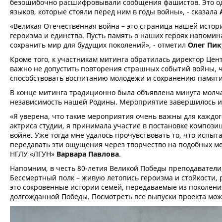
безошибочно расшифровывали сообщения фашистов. Это одн
языков, которые стояли перед ним в годы войны», - сказала
«Великая Отечественная война – это страница нашей истори
героизма и единства. Пусть память о наших героях напомин
сохранить мир для будущих поколений», - отметил
Олег Пик
Кроме того, к участникам митинга обратилась директор Це
важно не допустить повторения страшных событий войны, 
способствовать воспитанию молодежи и сохранению памяти
В конце митинга традиционно была объявлена минута молча
независимость нашей Родины. Мероприятие завершилось и
«Я уверена, что такие мероприятия очень важны для каждого
актриса студии, я принимала участие в постановке композ
войне. Уже тогда мне удалось прочувствовать то, что испыт
передавать эти ощущения через творчество на подобных мер
НГЛУ «ЛГУН»
Варвара Павлова
.
Напомним, в честь 80-летия Великой Победы преподаватели,
Бессмертный полк – живую летопись героизма и стойкости, р
это сокровенные истории семей, передаваемые из поколени
долгожданной Победы. Посмотреть все выпуски проекта мож