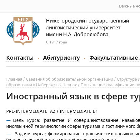
Важные но
Нижегородский государственный
лингвистический университет
имени Н.А. Добролюбова
С 1917 года
Контакты
Абитуриенту
Факультативные 
Главная
Сведения об образовательной организации
Структура 
образования в Набережных Челнах
Повышение квалификации по
Иностранный язык в сфере ту
PRE-INTERMEDIATE A2 / INTERMEDIATE B1
Цель курса: развитие и совершенствование навыко
иноязычной терминологии сферы туризма и гостиничного би
Задачи курса: формирование практических навыков и
бизнеса в устной и письменной иноязычной речи.