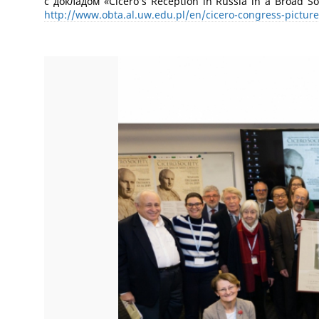
с докладом «Cicero’s Reception in Russia in a Broad Soci
http://www.obta.al.uw.edu.pl/en/cicero-congress-picture