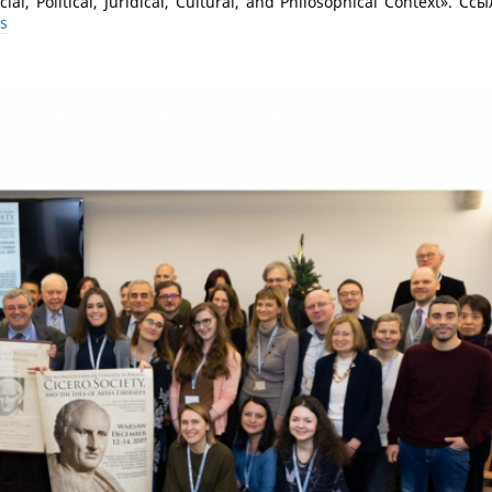
al, Political, Juridical, Cultural, and Philosophical Context». Сс
s