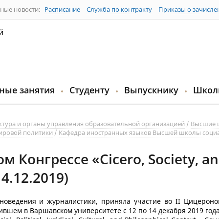
ные новости:
Расписание
Служба по контракту
Приказы о зачисле
й
ные занятия
Студенту
Выпускнику
Школ
ктура и органы управления образовательной организацией
Высшие 
ировой политики
Кафедра иностранных языков Высшей школы соци
м Конгрессе «Cicero, Society, an
14.12.2019)
ионоведения и журналистики, приняла участие во II Цицероно
дившем в Варшавском университете с 12 по 14 декабря 2019 год