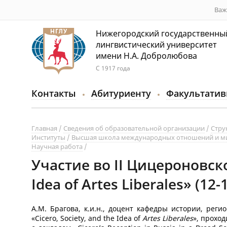
Важ
Нижегородский государственны
лингвистический университет
имени Н.А. Добролюбова
С 1917 года
Контакты
Абитуриенту
Факультатив
Главная
Сведения об образовательной организации
Стру
Институты
Высшая школа международных отношений и м
Научная работа
Участие во II Цицероновско
Idea of Artes Liberales» (12-
А.М. Брагова, к.и.н., доцент кафедры истории, рег
«Cicero, Society, and the Idea of
Artes
Liberales
», прохо