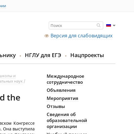
нии
Версия для слабовидящих
ьнику
НГЛУ для ЕГЭ
Нацпроекты
школы и
Международное
альных наук
сотрудничество
Объявления
d the
Мероприятия
Отзывы
Сведения об
образовательной
вском Конгрессе
организации
а. Она выступила